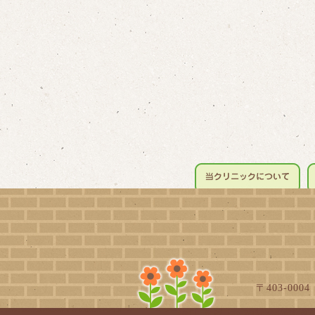
〒403-000