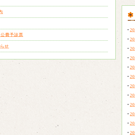
内
2
ン公費予診票
2
らせ
2
2
2
2
2
2
2
2
2
2